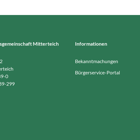
sgemeinschaft Mitterteich
Informationen
12
Bekanntmachungen
rteich
Bürgerservice-Portal
89-0
 89-299