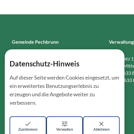
Gemeinde Pechbrunn
Verwaltung
Hauptstr. 12, 95701 Pechbrunn
Kirchplatz 
Datenschutz-Hinweis
Telefon:
09231 3113
95666 Mitte
Telefax:
09231 9529765
Tel.: 09633 
Auf dieser Seite werden Cookies eingesetzt, um
Fax: 09633
ein erweitertes Benutzungserlebnis zu
Sprechstunden:
erzeugen und die Angebote weiter zu
Mo & Do: 18:30 – 20:00 Uhr
verbessern.
Notdienst Wasserversorgung:
+49 171 6293563
Zustimmen
Verwalten
Ablehnen